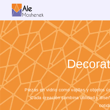
Ir
al
contenido
Decorat
Piezas en vidrio como vajillas y objetos 
Cada creación combina utilidad y diseñ
cotid